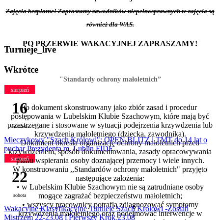
Zajęcia bezpłatne! Zapraszamy zawodników niepełnosprawnych te zajęcia są
również dla WAS.
PO PRZERWIE WAKACYJNEJ ZAPRASZAMY!
Turnieje_live
Wkrótce
"Standardy ochrony małoletnich”
sierpień
16
to dokument skonstruowany jako zbiór zasad i procedur
postępowania w Lubelskim Klubie Szachowym, które mają być
przestrzegane i stosowane w sytuacji podejrzenia krzywdzenia lub
niedziela
krzywdzenia małoletniego (dziecka, zawodnika).
Mieczykowy "Szach Królowi": OPEN BLITZ i TMT do 14 lat o
Dokument określa organizację ochrony małoletnich przed
puchar Prezydenta m. Lublin FIDE
krzywdzeniem, sposób dokumentowania, zasady opracowywania
sierpień
planu wspierania osoby doznającej przemocy i wiele innych.
W konstruowaniu ,,Standardów ochrony małoletnich"
przyjęto
22
następujące założenia:
• w Lubelskim Klubie Szachowym nie są zatrudniane osoby
mogące zagrażać bezpieczeństwu małoletnich;
sobota
• wszyscy pracownicy potrafią zdiagnozować symptomy
Wakacyjne Klasyfikacyjne Turnieje Szach Królowi -Zostań
krzywdzenia małoletniego oraz podejmować interwencje w
Mistrzem 22-23.08 i Pierwszy Krok 23.08