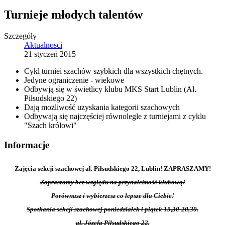
Turnieje młodych talentów
Szczegóły
Aktualnosci
21 styczeń 2015
Cykl turniei szachów szybkich dla wszystkich chętnych.
Jedyne ograniczenie - wiekowe
Odbywją się w świetlicy klubu MKS Start Lublin (Al.
Piłsudskiego 22)
Dają możliwość uzyskania kategorii szachowych
Odbywają się najczęściej równolegle z turniejami z cyklu
"Szach królowi"
Informacje
Zajęcia sekcji szachowej al. Piłsudskiego 22, Lublin! ZAPRASZAMY!
Zapraszamy bez względu na przynależność klubową!
Porównasz i wybierzesz co lepsze dla Ciebie!
Spotkania sekcji szachowej poniedziałek i piątek 15,30-20,30.
al. Józefa Piłsudskiego 22.