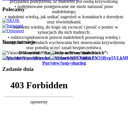
przypadku podejrzenia, że małoletni jest osobą krzywdzoną;
• podejmowane postępowanie nie może naruszać praw
Polecamy
małoletniego;
• małoletni wiedzą, jak unikać zagrożeń w kontaktach z dorosłym
oraz rówieśnikami;
• małoletni wiedzą, do kogo się zwracać i prosić o pomoc w
sytuacjach dla nich trudnych;
• rodzice/opiekunowie prawni małoletnich poszerzają wiedzę i
Nasze turnieje
umiejętności o metodach wychowania bez stosowania krzywdzenia
oraz potrafią uczyć zasad bezpieczeństwa.
Dokument "Standardy ochrony małoletnich”:
https://drive.google.com/file/d/1nr6eg9TXgiGkFN5SRvp5VLk
Pnr/view?usp=sharing
Zadanie dnia