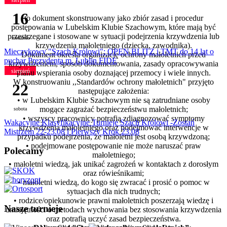
16
to dokument skonstruowany jako zbiór zasad i procedur
postępowania w Lubelskim Klubie Szachowym, które mają być
przestrzegane i stosowane w sytuacji podejrzenia krzywdzenia lub
niedziela
krzywdzenia małoletniego (dziecka, zawodnika).
Mieczykowy "Szach Królowi": OPEN BLITZ i TMT do 14 lat o
Dokument określa organizację ochrony małoletnich przed
puchar Prezydenta m. Lublin FIDE
krzywdzeniem, sposób dokumentowania, zasady opracowywania
sierpień
planu wspierania osoby doznającej przemocy i wiele innych.
W konstruowaniu ,,Standardów ochrony małoletnich"
przyjęto
22
następujące założenia:
• w Lubelskim Klubie Szachowym nie są zatrudniane osoby
mogące zagrażać bezpieczeństwu małoletnich;
sobota
• wszyscy pracownicy potrafią zdiagnozować symptomy
Wakacyjne Klasyfikacyjne Turnieje Szach Królowi -Zostań
krzywdzenia małoletniego oraz podejmować interwencje w
Mistrzem 22-23.08 i Pierwszy Krok 23.08
przypadku podejrzenia, że małoletni jest osobą krzywdzoną;
• podejmowane postępowanie nie może naruszać praw
Polecamy
małoletniego;
• małoletni wiedzą, jak unikać zagrożeń w kontaktach z dorosłym
oraz rówieśnikami;
• małoletni wiedzą, do kogo się zwracać i prosić o pomoc w
sytuacjach dla nich trudnych;
• rodzice/opiekunowie prawni małoletnich poszerzają wiedzę i
Nasze turnieje
umiejętności o metodach wychowania bez stosowania krzywdzenia
oraz potrafią uczyć zasad bezpieczeństwa.