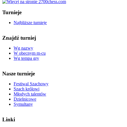
Turnieje
Najbliższe turnieje
Znajdź turniej
Wg nazwy
W obecnym m-cu
Wg tempa gry
Nasze turnieje
Festiwal Szachowy
Szach królowi
Młodych talentów
Dzielnicowe
Symultany
Linki