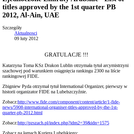
titles approved by the 1st quarter PB
2012, Al-Ain, UAE
Szczegóły
Aktualnosci
09 luty 2012
GRATULACJE !!!
Katarzyna Toma KSz Drakon Lublin otrzymała tytuł arcymistrzyni
szachowej pod warunkiem osiągnięcia rankingu 2300 na liście
rankingowej FIDE.
Zbigniew Pyda otrzymał tytuł International Organizer, pierwszy w
historii organizator FIDE na Lubelszczyźnie.
Zobacz:
http://www.fide.com/component/content/article/1-fide-
news/5908-international-organiser-titles-approved-by-the-1st-
quarter-pb-2012.html
Zobacz:
http://pzszach.pl/index.php?idm2=39&idn=1575
Zobacz na łamach Kuriera Lubelskiego: