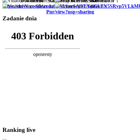
Dokument "Standardy ochrony małoletnich”:
https://drive.google.com/file/d/1nr6eg9TXgiGkFN5SRvp5VLk
Pnr/view?usp=sharing
Zadanie dnia
Ranking live