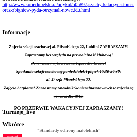
http://www.kurierlubelski.pl/artykul/505897,szachy-katarzyna-toma-
oraz-zbigniew-pyda-otrzymali-nowe,id,t.html
Informacje
Zajęcia sekcji szachowej al. Piłsudskiego 22, Lublin! ZAPRASZAMY!
Zapraszamy bez względu na przynależność klubową!
Porównasz i wybierzesz co lepsze dla Ciebie!
Spotkania sekcji szachowej poniedziałek i piątek 15,30-20,30.
al. Józefa Piłsudskiego 22.
Zajęcia bezpłatne! Zapraszamy zawodników niepełnosprawnych te zajęcia są
również dla WAS.
PO PRZERWIE WAKACYJNEJ ZAPRASZAMY!
Turnieje_live
Wkrótce
"Standardy ochrony małoletnich”
sierpień