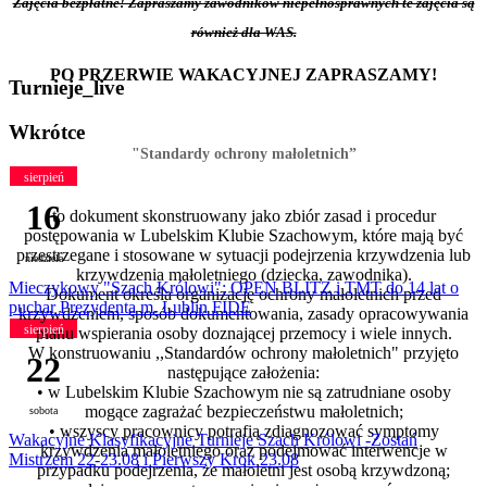
Zajęcia bezpłatne! Zapraszamy zawodników niepełnosprawnych te zajęcia są
również dla WAS.
PO PRZERWIE WAKACYJNEJ ZAPRASZAMY!
Turnieje_live
Wkrótce
"Standardy ochrony małoletnich”
sierpień
16
to dokument skonstruowany jako zbiór zasad i procedur
postępowania w Lubelskim Klubie Szachowym, które mają być
przestrzegane i stosowane w sytuacji podejrzenia krzywdzenia lub
niedziela
krzywdzenia małoletniego (dziecka, zawodnika).
Mieczykowy "Szach Królowi": OPEN BLITZ i TMT do 14 lat o
Dokument określa organizację ochrony małoletnich przed
puchar Prezydenta m. Lublin FIDE
krzywdzeniem, sposób dokumentowania, zasady opracowywania
sierpień
planu wspierania osoby doznającej przemocy i wiele innych.
W konstruowaniu ,,Standardów ochrony małoletnich"
przyjęto
22
następujące założenia:
• w Lubelskim Klubie Szachowym nie są zatrudniane osoby
mogące zagrażać bezpieczeństwu małoletnich;
sobota
• wszyscy pracownicy potrafią zdiagnozować symptomy
Wakacyjne Klasyfikacyjne Turnieje Szach Królowi -Zostań
krzywdzenia małoletniego oraz podejmować interwencje w
Mistrzem 22-23.08 i Pierwszy Krok 23.08
przypadku podejrzenia, że małoletni jest osobą krzywdzoną;