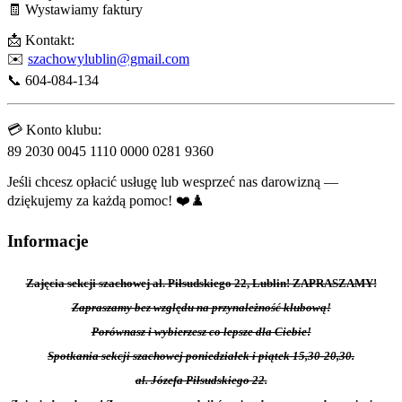
🧾 Wystawiamy faktury
📩 Kontakt:
✉️
szachowylublin@gmail.com
📞 604-084-134
💳 Konto klubu:
89 2030 0045 1110 0000 0281 9360
Jeśli chcesz opłacić usługę lub wesprzeć nas darowizną —
dziękujemy za każdą pomoc! ❤️♟️
Informacje
Zajęcia sekcji szachowej al. Piłsudskiego 22, Lublin! ZAPRASZAMY!
Zapraszamy bez względu na przynależność klubową!
Porównasz i wybierzesz co lepsze dla Ciebie!
Spotkania sekcji szachowej poniedziałek i piątek 15,30-20,30.
al. Józefa Piłsudskiego 22.