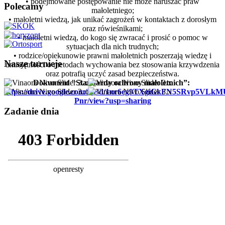
• podejmowane postępowanie nie może naruszać praw
Polecamy
małoletniego;
• małoletni wiedzą, jak unikać zagrożeń w kontaktach z dorosłym
oraz rówieśnikami;
• małoletni wiedzą, do kogo się zwracać i prosić o pomoc w
sytuacjach dla nich trudnych;
• rodzice/opiekunowie prawni małoletnich poszerzają wiedzę i
Nasze turnieje
umiejętności o metodach wychowania bez stosowania krzywdzenia
oraz potrafią uczyć zasad bezpieczeństwa.
Dokument "Standardy ochrony małoletnich”:
https://drive.google.com/file/d/1nr6eg9TXgiGkFN5SRvp5VLk
Pnr/view?usp=sharing
Zadanie dnia