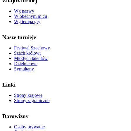
Znajdź turniej
Wg nazwy
W obecnym m-cu
Wg tempa gry
Nasze turnieje
Festiwal Szachowy
Szach królowi
Młodych talentów
Dzielnicowe
Symultany
Linki
Strony krajowe
Strony zagraniczne
Darowizny
Osoby prywatne