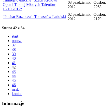
Turnieje cykliczne "Szach Królowi"
03 październik
Odsłon:
Open i Turniej Młodych Talentów
2012
2268
13.10.2012r
02 październik
Odsłon:
"Puchar Roztocza". Tomaszów Lubelski
2012
2179
Strona 42 z 54
start
poprz.
37
38
39
40
41
42
43
44
45
46
nast.
koniec
Informacje