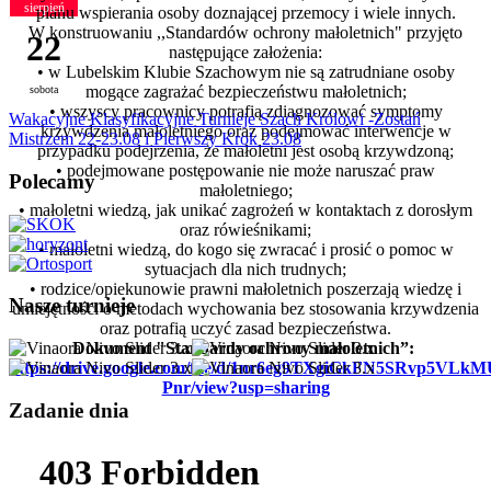
sierpień
planu wspierania osoby doznającej przemocy i wiele innych.
W konstruowaniu ,,Standardów ochrony małoletnich"
przyjęto
22
następujące założenia:
• w Lubelskim Klubie Szachowym nie są zatrudniane osoby
mogące zagrażać bezpieczeństwu małoletnich;
sobota
• wszyscy pracownicy potrafią zdiagnozować symptomy
Wakacyjne Klasyfikacyjne Turnieje Szach Królowi -Zostań
krzywdzenia małoletniego oraz podejmować interwencje w
Mistrzem 22-23.08 i Pierwszy Krok 23.08
przypadku podejrzenia, że małoletni jest osobą krzywdzoną;
• podejmowane postępowanie nie może naruszać praw
Polecamy
małoletniego;
• małoletni wiedzą, jak unikać zagrożeń w kontaktach z dorosłym
oraz rówieśnikami;
• małoletni wiedzą, do kogo się zwracać i prosić o pomoc w
sytuacjach dla nich trudnych;
• rodzice/opiekunowie prawni małoletnich poszerzają wiedzę i
Nasze turnieje
umiejętności o metodach wychowania bez stosowania krzywdzenia
oraz potrafią uczyć zasad bezpieczeństwa.
Dokument "Standardy ochrony małoletnich”:
https://drive.google.com/file/d/1nr6eg9TXgiGkFN5SRvp5VLk
Pnr/view?usp=sharing
Zadanie dnia