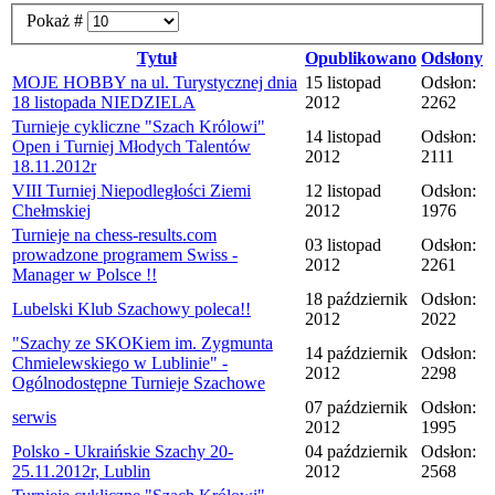
Pokaż #
Tytuł
Opublikowano
Odsłony
MOJE HOBBY na ul. Turystycznej dnia
15 listopad
Odsłon:
18 listopada NIEDZIELA
2012
2262
Turnieje cykliczne "Szach Królowi"
14 listopad
Odsłon:
Open i Turniej Młodych Talentów
2012
2111
18.11.2012r
VIII Turniej Niepodległości Ziemi
12 listopad
Odsłon:
Chełmskiej
2012
1976
Turnieje na chess-results.com
03 listopad
Odsłon:
prowadzone programem Swiss -
2012
2261
Manager w Polsce !!
18 październik
Odsłon:
Lubelski Klub Szachowy poleca!!
2012
2022
"Szachy ze SKOKiem im. Zygmunta
14 październik
Odsłon:
Chmielewskiego w Lublinie" -
2012
2298
Ogólnodostępne Turnieje Szachowe
07 październik
Odsłon:
serwis
2012
1995
Polsko - Ukraińskie Szachy 20-
04 październik
Odsłon:
25.11.2012r, Lublin
2012
2568