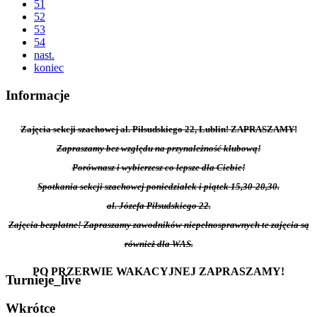
51
52
53
54
nast.
koniec
Informacje
Zajęcia sekcji szachowej al. Piłsudskiego 22, Lublin! ZAPRASZAMY!
Zapraszamy bez względu na przynależność klubową!
Porównasz i wybierzesz co lepsze dla Ciebie!
Spotkania sekcji szachowej poniedziałek i piątek 15,30-20,30.
al. Józefa Piłsudskiego 22.
Zajęcia bezpłatne! Zapraszamy zawodników niepełnosprawnych te zajęcia są
również dla WAS.
PO PRZERWIE WAKACYJNEJ ZAPRASZAMY!
Turnieje_live
Wkrótce