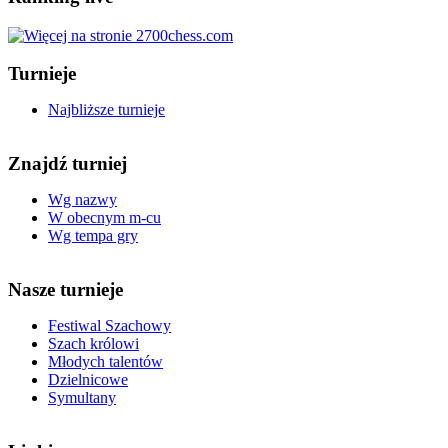
Turnieje
Najbliższe turnieje
Znajdź turniej
Wg nazwy
W obecnym m-cu
Wg tempa gry
Nasze turnieje
Festiwal Szachowy
Szach królowi
Młodych talentów
Dzielnicowe
Symultany