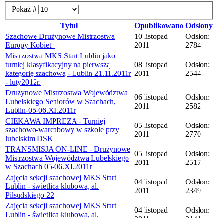
Pokaż #
Tytuł
Opublikowano
Odsłony
Szachowe Drużynowe Mistrzostwa
10 listopad
Odsłon:
Europy Kobiet .
2011
2784
Mistrzostwa MKS Start Lublin jako
turniej klasyfikacyjny na pierwszą
08 listopad
Odsłon:
kategorię szachową - Lublin 21.11.2011r
2011
2544
- luty2012r.
Drużynowe Mistrzostwa Województwa
06 listopad
Odsłon:
Lubelskiego Seniorów w Szachach,
2011
2582
Lublin-05-06.XI.2011r
CIEKAWA IMPREZA - Turniej
05 listopad
Odsłon:
szachowo-warcabowy w szkole przy
2011
2770
lubelskim DSK
TRANSMISJA ON-LINE - Drużynowe
05 listopad
Odsłon:
Mistrzostwa Województwa Lubelskiego
2011
2517
w Szachach 05-06.XI.2011r
Zajęcia sekcji szachowej MKS Start
04 listopad
Odsłon:
Lublin - świetlica klubowa, al.
2011
2349
Piłsudskiego 22
Zajęcia sekcji szachowej MKS Start
04 listopad
Odsłon:
Lublin - świetlica klubowa, al.