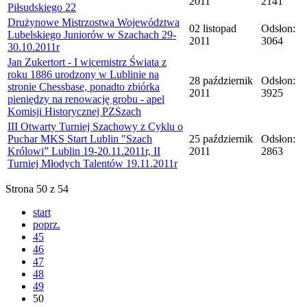
2011
2141
Piłsudskiego 22
Drużynowe Mistrzostwa Województwa
02 listopad
Odsłon:
Lubelskiego Juniorów w Szachach 29-
2011
3064
30.10.2011r
Jan Zukertort - I wicemistrz Świata z
roku 1886 urodzony w Lublinie na
28 październik
Odsłon:
stronie Chessbase, ponadto zbiórka
2011
3925
pieniędzy na renowację grobu - apel
Komisji Historycznej PZSzach
III Otwarty Turniej Szachowy z Cyklu o
Puchar MKS Start Lublin "Szach
25 październik
Odsłon:
Królowi” Lublin 19-20.11.2011r, II
2011
2863
Turniej Młodych Talentów 19.11.2011r
Strona 50 z 54
start
poprz.
45
46
47
48
49
50