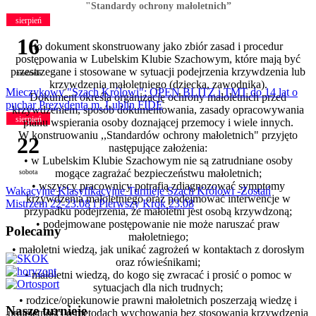
"Standardy ochrony małoletnich”
sierpień
16
to dokument skonstruowany jako zbiór zasad i procedur
postępowania w Lubelskim Klubie Szachowym, które mają być
przestrzegane i stosowane w sytuacji podejrzenia krzywdzenia lub
niedziela
krzywdzenia małoletniego (dziecka, zawodnika).
Mieczykowy "Szach Królowi": OPEN BLITZ i TMT do 14 lat o
Dokument określa organizację ochrony małoletnich przed
puchar Prezydenta m. Lublin FIDE
krzywdzeniem, sposób dokumentowania, zasady opracowywania
sierpień
planu wspierania osoby doznającej przemocy i wiele innych.
W konstruowaniu ,,Standardów ochrony małoletnich"
przyjęto
22
następujące założenia:
• w Lubelskim Klubie Szachowym nie są zatrudniane osoby
mogące zagrażać bezpieczeństwu małoletnich;
sobota
• wszyscy pracownicy potrafią zdiagnozować symptomy
Wakacyjne Klasyfikacyjne Turnieje Szach Królowi -Zostań
krzywdzenia małoletniego oraz podejmować interwencje w
Mistrzem 22-23.08 i Pierwszy Krok 23.08
przypadku podejrzenia, że małoletni jest osobą krzywdzoną;
• podejmowane postępowanie nie może naruszać praw
Polecamy
małoletniego;
• małoletni wiedzą, jak unikać zagrożeń w kontaktach z dorosłym
oraz rówieśnikami;
• małoletni wiedzą, do kogo się zwracać i prosić o pomoc w
sytuacjach dla nich trudnych;
• rodzice/opiekunowie prawni małoletnich poszerzają wiedzę i
Nasze turnieje
umiejętności o metodach wychowania bez stosowania krzywdzenia