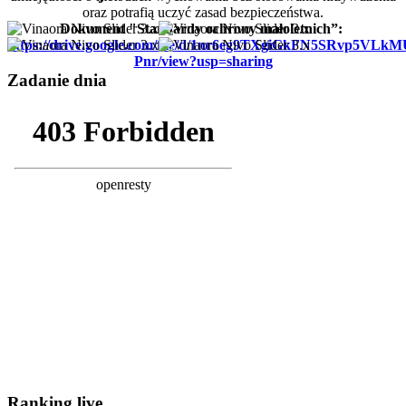
oraz potrafią uczyć zasad bezpieczeństwa.
Dokument "Standardy ochrony małoletnich”:
https://drive.google.com/file/d/1nr6eg9TXgiGkFN5SRvp5VLk
Pnr/view?usp=sharing
Zadanie dnia
Ranking live