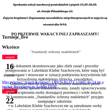
Spotkania sekcji szachowej poniedziałek i piątek 15,30-20,30.
al. Józefa Piłsudskiego 22.
Zajęcia bezpłatne! Zapraszamy zawodników niepełnosprawnych te zajęcia są
również dla WAS.
PO PRZERWIE WAKACYJNEJ ZAPRASZAMY!
Turnieje_live
Wkrótce
"Standardy ochrony małoletnich”
sierpień
16
to dokument skonstruowany jako zbiór zasad i procedur
postępowania w Lubelskim Klubie Szachowym, które mają być
przestrzegane i stosowane w sytuacji podejrzenia krzywdzenia lub
niedziela
krzywdzenia małoletniego (dziecka, zawodnika).
Mieczykowy "Szach Królowi": OPEN BLITZ i TMT do 14 lat o
Dokument określa organizację ochrony małoletnich przed
puchar Prezydenta m. Lublin FIDE
krzywdzeniem, sposób dokumentowania, zasady opracowywania
sierpień
planu wspierania osoby doznającej przemocy i wiele innych.
W konstruowaniu ,,Standardów ochrony małoletnich"
przyjęto
22
następujące założenia:
• w Lubelskim Klubie Szachowym nie są zatrudniane osoby
sobota