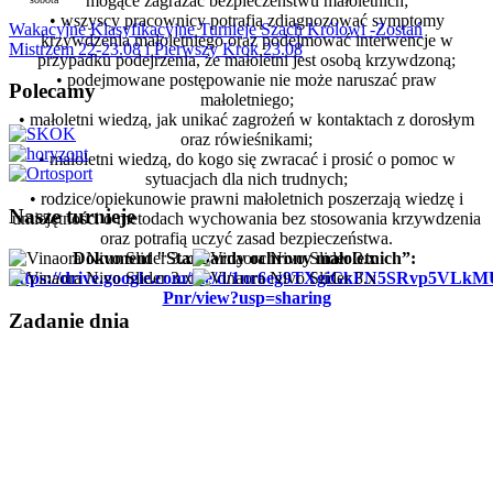
mogące zagrażać bezpieczeństwu małoletnich;
• wszyscy pracownicy potrafią zdiagnozować symptomy
Wakacyjne Klasyfikacyjne Turnieje Szach Królowi -Zostań
krzywdzenia małoletniego oraz podejmować interwencje w
Mistrzem 22-23.08 i Pierwszy Krok 23.08
przypadku podejrzenia, że małoletni jest osobą krzywdzoną;
• podejmowane postępowanie nie może naruszać praw
Polecamy
małoletniego;
• małoletni wiedzą, jak unikać zagrożeń w kontaktach z dorosłym
oraz rówieśnikami;
• małoletni wiedzą, do kogo się zwracać i prosić o pomoc w
sytuacjach dla nich trudnych;
• rodzice/opiekunowie prawni małoletnich poszerzają wiedzę i
Nasze turnieje
umiejętności o metodach wychowania bez stosowania krzywdzenia
oraz potrafią uczyć zasad bezpieczeństwa.
Dokument "Standardy ochrony małoletnich”:
https://drive.google.com/file/d/1nr6eg9TXgiGkFN5SRvp5VLk
Pnr/view?usp=sharing
Zadanie dnia