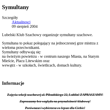
Symultany
Szczegóły
Aktualnosci
09 sierpień 2004
Lubelski Klub Szachowy organizuje symultany szachowe.
Symultana to pokaz polegający na jednoczesnej grze mistrza z
wieloma przeciwnikami.
Symultany odbywają się:
na świeżym powietrzu - w centrum naszego Miasta, na Starym
Mieście, Placu Litewskim oraz
wewątrz - w szkołach, świetlicach, domach kultury.
Informacje
Zajęcia sekcji szachowej al. Piłsudskiego 22, Lublin! ZAPRASZAMY!
Zapraszamy bez względu na przynależność klubową!
Porównasz i wybierzesz co lepsze dla Ciebie!