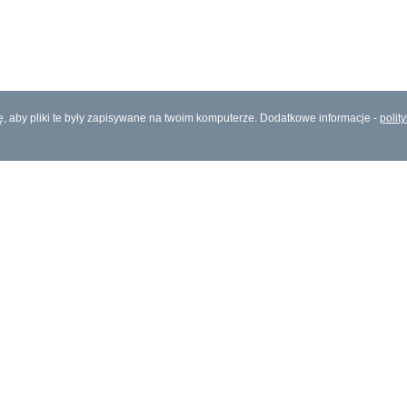
ię, aby pliki te były zapisywane na twoim komputerze. Dodatkowe informacje -
polit