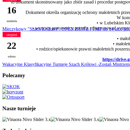
to dokument skonstruowany jako zbiór zasad i procedur postęp
16
Dokument określa organizację ochrony małoletnich prz
W kons
niedziela
• w Lubelskim Kl
• wszyscy pracownicy potrafią zdiagnozować sympto
Mieczykowy "Szach Królowi": OPEN BLITZ i TMT do 14 lat o puch
sierpień
• mało
22
• małolet
• rodzice/opiekunowie prawni małoletnich poszerz
sobota
https://driv
Wakacyjne Klasyfikacyjne Turnieje Szach Królowi -Zostań Mistrzem
Polecamy
Nasze turnieje