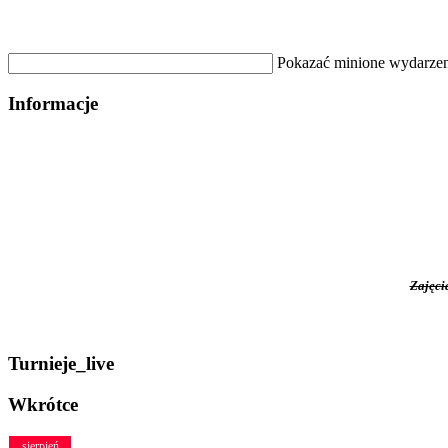
Pokazać minione wydarzen
Informacje
Zajęci
Turnieje_live
Wkrótce
sierpień