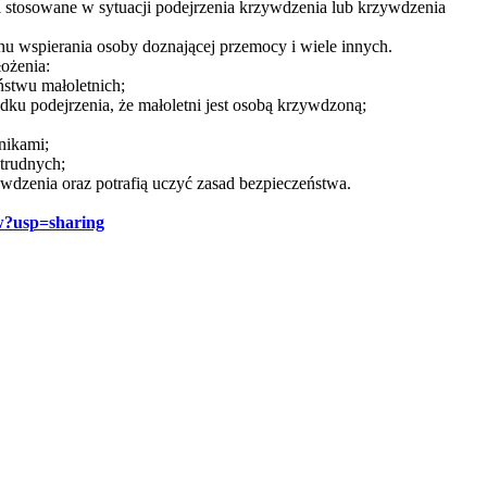
 stosowane w sytuacji podejrzenia krzywdzenia lub krzywdzenia
 wspierania osoby doznającej przemocy i wiele innych.
łożenia:
stwu małoletnich;
u podejrzenia, że małoletni jest osobą krzywdzoną;
nikami;
 trudnych;
wdzenia oraz potrafią uczyć zasad bezpieczeństwa.
w?usp=sharing