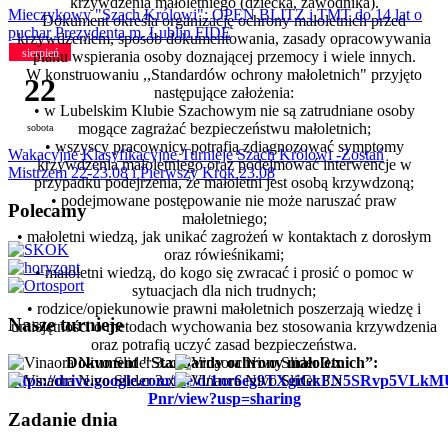
krzywdzenia małoletniego (dziecka, zawodnika).
Mieczykowy "Szach Królowi": OPEN BLITZ i TMT do 14 lat o
Dokument określa organizację ochrony małoletnich przed
puchar Prezydenta m. Lublin FIDE
krzywdzeniem, sposób dokumentowania, zasady opracowywania
sierpień
planu wspierania osoby doznającej przemocy i wiele innych.
W konstruowaniu ,,Standardów ochrony małoletnich"
przyjęto
22
następujące założenia:
• w Lubelskim Klubie Szachowym nie są zatrudniane osoby
mogące zagrażać bezpieczeństwu małoletnich;
sobota
• wszyscy pracownicy potrafią zdiagnozować symptomy
Wakacyjne Klasyfikacyjne Turnieje Szach Królowi -Zostań
krzywdzenia małoletniego oraz podejmować interwencje w
Mistrzem 22-23.08 i Pierwszy Krok 23.08
przypadku podejrzenia, że małoletni jest osobą krzywdzoną;
• podejmowane postępowanie nie może naruszać praw
Polecamy
małoletniego;
• małoletni wiedzą, jak unikać zagrożeń w kontaktach z dorosłym
oraz rówieśnikami;
• małoletni wiedzą, do kogo się zwracać i prosić o pomoc w
sytuacjach dla nich trudnych;
• rodzice/opiekunowie prawni małoletnich poszerzają wiedzę i
Nasze turnieje
umiejętności o metodach wychowania bez stosowania krzywdzenia
oraz potrafią uczyć zasad bezpieczeństwa.
Dokument "Standardy ochrony małoletnich”:
https://drive.google.com/file/d/1nr6eg9TXgiGkFN5SRvp5VLk
Pnr/view?usp=sharing
Zadanie dnia