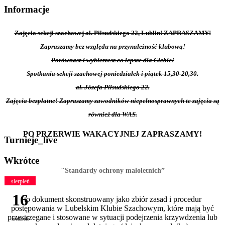
Informacje
Zajęcia sekcji szachowej al. Piłsudskiego 22, Lublin! ZAPRASZAMY!
Zapraszamy bez względu na przynależność klubową!
Porównasz i wybierzesz co lepsze dla Ciebie!
Spotkania sekcji szachowej poniedziałek i piątek 15,30-20,30.
al. Józefa Piłsudskiego 22.
Zajęcia bezpłatne! Zapraszamy zawodników niepełnosprawnych te zajęcia są
również dla WAS.
PO PRZERWIE WAKACYJNEJ ZAPRASZAMY!
Turnieje_live
Wkrótce
"Standardy ochrony małoletnich”
sierpień
16
to dokument skonstruowany jako zbiór zasad i procedur
postępowania w Lubelskim Klubie Szachowym, które mają być
przestrzegane i stosowane w sytuacji podejrzenia krzywdzenia lub
niedziela