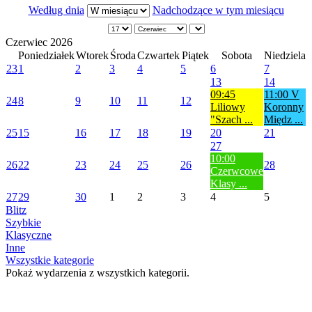
Według dnia
Nadchodzące w tym miesiącu
Czerwiec 2026
Poniedziałek
Wtorek
Środa
Czwartek
Piątek
Sobota
Niedziela
23
1
2
3
4
5
6
7
13
14
09:45
11:00 V
24
8
9
10
11
12
Liliowy
Koronny
"Szach ...
Międz ...
25
15
16
17
18
19
20
21
27
10:00
26
22
23
24
25
26
28
Czerwcowe
Klasy ...
27
29
30
1
2
3
4
5
Blitz
Szybkie
Klasyczne
Inne
Wszystkie kategorie
Pokaż wydarzenia z wszystkich kategorii.