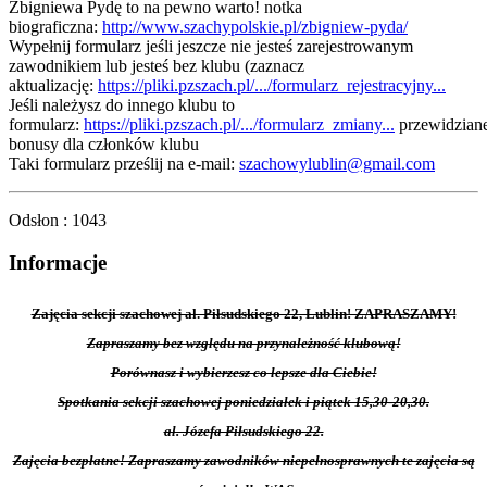
Zbigniewa Pydę to na pewno warto! notka
biograficzna:
http://www.szachypolskie.pl/zbigniew-pyda/
Wypełnij formularz jeśli jeszcze nie jesteś zarejestrowanym
zawodnikiem lub jesteś bez klubu (zaznacz
aktualizację:
https://pliki.pzszach.pl/.../formularz_rejestracyjny...
Jeśli należysz do innego klubu to
formularz:
https://pliki.pzszach.pl/.../formularz_zmiany...
przewidzian
bonusy dla członków klubu
Taki formularz prześlij na e-mail:
szachowylublin@gmail.com
Odsłon
: 1043
Informacje
Zajęcia sekcji szachowej al. Piłsudskiego 22, Lublin! ZAPRASZAMY!
Zapraszamy bez względu na przynależność klubową!
Porównasz i wybierzesz co lepsze dla Ciebie!
Spotkania sekcji szachowej poniedziałek i piątek 15,30-20,30.
al. Józefa Piłsudskiego 22.
Zajęcia bezpłatne! Zapraszamy zawodników niepełnosprawnych te zajęcia są