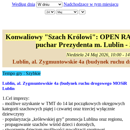
Według dnia
Nadchodzące w tym miesiącu
Konwaliowy "Szach Królowi": OPEN RAP
puchar Prezydenta m. Lublin - 
Niedziela 24 Maj 2026, 10:00 - 1
Lublin, al. Zygmuntowskie 4a (budynek ruchu
Tempo gry : Szybkie
Lublin, al. Zygmuntowskie 4a (budynek ruchu drogowego MOSiR
Lublin
1.Cel imprezy:
- możliwe uzyskanie w TMT do 14 lat początkowych okręgowych
kategorii szachowych piątej i czwartej oraz trzeciej wyłącznie
dziewczyny
· popularyzacja „królewskiej gry” promocja Lublina oraz regionu,
· propagowanie szachów wśród dzieci i dorosłych,
· stworzenie dzieciom możliwości rywalizacji sportowej,