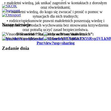
• małoletni wiedzą, jak unikać zagrożeń w kontaktach z dorosłym
oraz rówieśnikami;
• małoletni wiedzą, do kogo się zwracać i prosić o pomoc w
sytuacjach dla nich trudnych;
• rodzice/opiekunowie prawni małoletnich poszerzają wiedzę i
Nasze turnieje
umiejętności o metodach wychowania bez stosowania krzywdzenia
oraz potrafią uczyć zasad bezpieczeństwa.
Dokument "Standardy ochrony małoletnich”:
https://drive.google.com/file/d/1nr6eg9TXgiGkFN5SRvp5VLk
Pnr/view?usp=sharing
Zadanie dnia