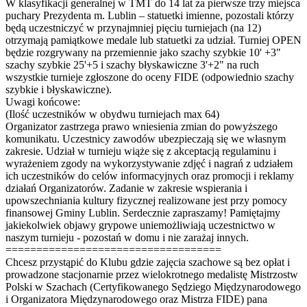
W klasyfikacji generalnej w TMT do 14 lat za pierwsze trzy miejsca
puchary Prezydenta m. Lublin – statuetki imienne, pozostali którzy
będą uczestniczyć w przynajmniej pięciu turniejach (na 12)
otrzymają pamiątkowe medale lub statuetki za udział. Turniej OPEN
będzie rozgrywany na przemiennie jako szachy szybkie 10' +3"
szachy szybkie 25'+5 i szachy błyskawiczne 3'+2" na ruch
wszystkie turnieje zgłoszone do oceny FIDE (odpowiednio szachy
szybkie i błyskawiczne).
Uwagi końcowe:
(Ilość uczestników w obydwu turniejach max 64)
Organizator zastrzega prawo wniesienia zmian do powyższego
komunikatu. Uczestnicy zawodów ubezpieczają się we własnym
zakresie. Udział w turnieju wiąże się z akceptacją regulaminu i
wyrażeniem zgody na wykorzystywanie zdjęć i nagrań z udziałem
ich uczestników do celów informacyjnych oraz promocji i reklamy
działań Organizatorów. Zadanie w zakresie wspierania i
upowszechniania kultury fizycznej realizowane jest przy pomocy
finansowej Gminy Lublin. Serdecznie zapraszamy! Pamiętajmy
jakiekolwiek objawy grypowe uniemożliwiają uczestnictwo w
naszym turnieju - pozostań w domu i nie zarażaj innych.
===================================
Chcesz przystąpić do Klubu gdzie zajęcia szachowe są bez opłat i
prowadzone stacjonarnie przez wielokrotnego medalistę Mistrzostw
Polski w Szachach (Certyfikowanego Sędziego Międzynarodowego
i Organizatora Międzynarodowego oraz Mistrza FIDE) pana