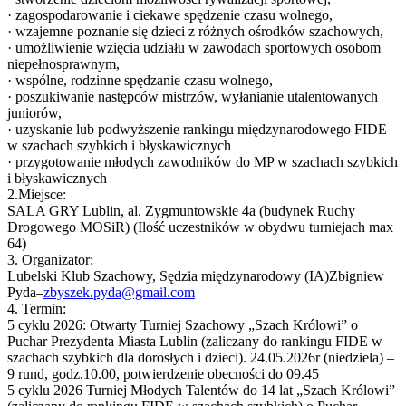
· zagospodarowanie i ciekawe spędzenie czasu wolnego,
· wzajemne poznanie się dzieci z różnych ośrodków szachowych,
· umożliwienie wzięcia udziału w zawodach sportowych osobom
niepełnosprawnym,
· wspólne, rodzinne spędzanie czasu wolnego,
· poszukiwanie następców mistrzów, wyłanianie utalentowanych
juniorów,
· uzyskanie lub podwyższenie rankingu międzynarodowego FIDE
w szachach szybkich i błyskawicznych
· przygotowanie młodych zawodników do MP w szachach szybkich
i błyskawicznych
2.Miejsce:
SALA GRY Lublin, al. Zygmuntowskie 4a (budynek Ruchy
Drogowego MOSiR) (Ilość uczestników w obydwu turniejach max
64)
3. Organizator:
Lubelski Klub Szachowy, Sędzia międzynarodowy (IA)Zbigniew
Pyda–
zbyszek.pyda@gmail.com
4. Termin:
5 cyklu 2026: Otwarty Turniej Szachowy „Szach Królowi” o
Puchar Prezydenta Miasta Lublin (zaliczany do rankingu FIDE w
szachach szybkich dla dorosłych i dzieci). 24.05.2026r (niedziela) –
9 rund, godz.10.00, potwierdzenie obecności do 09.45
5 cyklu 2026 Turniej Młodych Talentów do 14 lat „Szach Królowi”