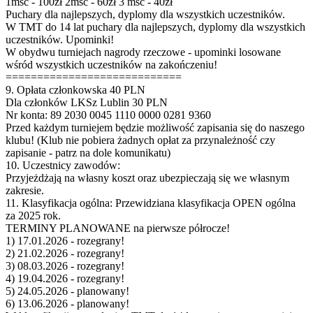
1msc - 100zł 2msc - 60zł 3 msc - 40zł
Puchary dla najlepszych, dyplomy dla wszystkich uczestników.
W TMT do 14 lat puchary dla najlepszych, dyplomy dla wszystkich
uczestników. Upominki!
W obydwu turniejach nagrody rzeczowe - upominki losowane
wśród wszystkich uczestników na zakończeniu!
============================
9. Opłata członkowska 40 PLN
Dla członków LKSz Lublin 30 PLN
Nr konta: 89 2030 0045 1110 0000 0281 9360
Przed każdym turniejem będzie możliwość zapisania się do naszego
klubu! (Klub nie pobiera żadnych opłat za przynależność czy
zapisanie - patrz na dole komunikatu)
10. Uczestnicy zawodów:
Przyjeżdżają na własny koszt oraz ubezpieczają się we własnym
zakresie.
11. Klasyfikacja ogólna: Przewidziana klasyfikacja OPEN ogólna
za 2025 rok.
TERMINY PLANOWANE na pierwsze półrocze!
1) 17.01.2026 - rozegrany!
2) 21.02.2026 - rozegrany!
3) 08.03.2026 - rozegrany!
4) 19.04.2026 - rozegrany!
5) 24.05.2026 - planowany!
6) 13.06.2026 - planowany!