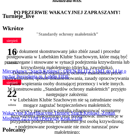
również dla WAS.
PO PRZERWIE WAKACYJNEJ ZAPRASZAMY!
Turnieje_live
Wkrótce
"Standardy ochrony małoletnich”
sierpień
16
to dokument skonstruowany jako zbiór zasad i procedur
postępowania w Lubelskim Klubie Szachowym, które mają być
przestrzegane i stosowane w sytuacji podejrzenia krzywdzenia lub
niedziela
krzywdzenia małoletniego (dziecka, zawodnika).
Mieczykowy "Szach Królowi": OPEN BLITZ i TMT do 14 lat o
Dokument określa organizację ochrony małoletnich przed
puchar Prezydenta m. Lublin FIDE
krzywdzeniem, sposób dokumentowania, zasady opracowywania
sierpień
planu wspierania osoby doznającej przemocy i wiele innych.
W konstruowaniu ,,Standardów ochrony małoletnich"
przyjęto
22
następujące założenia:
• w Lubelskim Klubie Szachowym nie są zatrudniane osoby
mogące zagrażać bezpieczeństwu małoletnich;
sobota
• wszyscy pracownicy potrafią zdiagnozować symptomy
Wakacyjne Klasyfikacyjne Turnieje Szach Królowi -Zostań
krzywdzenia małoletniego oraz podejmować interwencje w
Mistrzem 22-23.08 i Pierwszy Krok 23.08
przypadku podejrzenia, że małoletni jest osobą krzywdzoną;
• podejmowane postępowanie nie może naruszać praw
Polecamy
małoletniego;