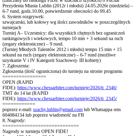
(zaliczany do rankingu FIDE w szachach szybkich) o Puchar
Prezydenta Miasta Lublin (2012r i młodsi) 24.05.2026r (niedziela) –
6-7 rund, godz.10.00, potwierdzenie obecności do 09.45
6. System rozgrywek:
szwajcarski, lub kołowy wg ilości zawodników w poszczególnych
turniejach
Turniej A– Uczestnicy: dla wszystkich chętnych bez ograniczeń
rankingowych i wiekowych, tempo 10 min + 3 sekund na ruch
(zegary elektroniczne) – 9 rund.
(Turniej Młodych Talentów 2012 i młodsi) tempo 15 min + 15
sekund na ruch (zegary elektroniczne) – 6-7 rund (możliwe
uzyskanie V i IV Kategorii Szachowej- III kobiety)
7. Zgłoszenia:
Zgłoszenia (ilość ograniczona) do turnieju na stronie programu
================
OPEN (RAPID
FIDE):
https://www.chessarbiter.com/turnieje/2026/ti_2346/
TMT do 14 lat (RAPID
FIDE):
https://www.chessarbiter.com/turnieje/2026/ti_2345/
============
poprzez e-mail:
szachy.lublin@gmail.com
lub Whatsappa sms
604084134 lub poprzez wiadomość na FB
8. Nagrody:
============================
Nagrody w turnieju OPEN FIDE!